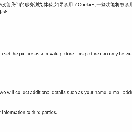
s来改善我们的服务浏览体验,如果禁用了Cookies,一些功能将被
体验
set the picture as a private picture, this picture can only be vie
e will collect additional details such as your name, e-mail addr
 information to third parties.