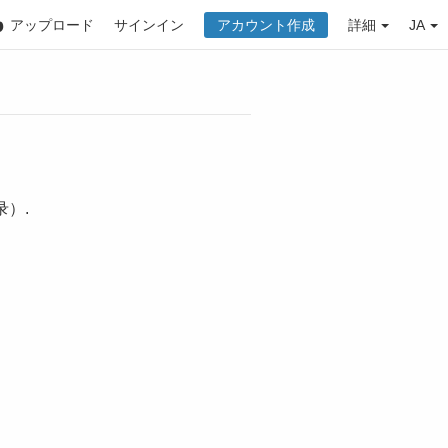
アップロード
サインイン
アカウント作成
詳細
JA
）.