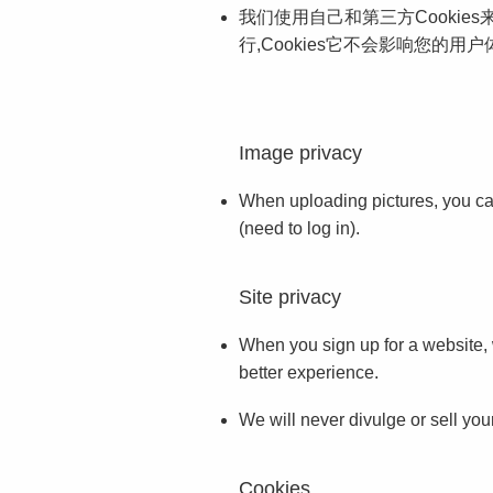
我们使用自己和第三方Cookie
行,Cookies它不会影响您的用户
Image privacy
When uploading pictures, you can 
(need to log in).
Site privacy
When you sign up for a website, w
better experience.
We will never divulge or sell your
Cookies