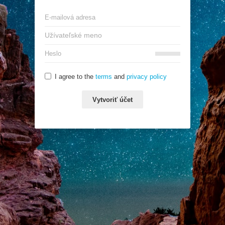
I agree to the
terms
and
privacy policy
Vytvoriť účet