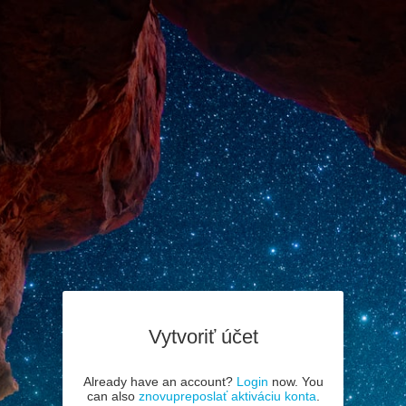
Vytvoriť účet
Already have an account?
Login
now. You
can also
znovupreposlať aktiváciu konta
.